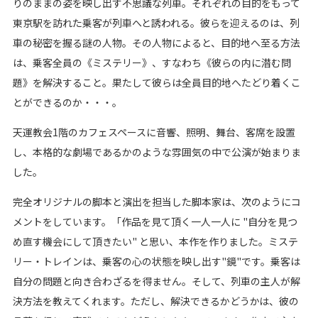
りのままの姿を映し出す不思議な列車。それぞれの目的をもって
東京駅を訪れた乗客が列車へと誘われる。彼らを迎えるのは、列
車の秘密を握る謎の人物。その人物によると、目的地へ至る方法
は、乗客全員の《ミステリー》、すなわち《彼らの内に潜む問
題》を解決すること。果たして彼らは全員目的地へたどり着くこ
とができるのか・・・。
天運教会1階のカフェスペースに音響、照明、舞台、客席を設置
し、本格的な劇場であるかのような雰囲気の中で公演が始まりま
した。
完全オリジナルの脚本と演出を担当した脚本家は、次のようにコ
メントをしています。「作品を見て頂く一人一人に "自分を見つ
め直す機会にして頂きたい" と思い、本作を作りました。ミステ
リー・トレインは、乗客の心の状態を映し出す"鏡"です。乗客は
自分の問題と向き合わざるを得ません。そして、列車の主人が解
決方法を教えてくれます。ただし、解決できるかどうかは、彼の