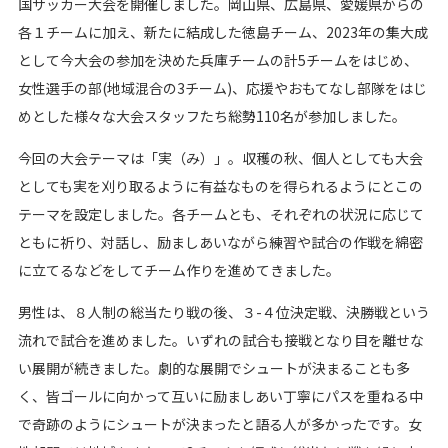
国サッカー大会を開催しました。岡山県、広島県、愛媛県からの
各１チームに加え、新たに結成した徳島チーム、2023年の集大成
として今大会の参加を決めた兵庫チームの計5チームをはじめ、
女性選手の部(地域混合の3チーム)、応援やおもてなし部隊をはじ
めとした様々な大会スタッフたち総勢110名が参加しました。
今回の大会テーマは「実（み）」。収穫の秋、個人としても大会
としても実を刈り取るように有益なものを得られるようにとこの
テーマを設定しました。各チームとも、それぞれの状況に応じて
ともに祈り、対話し、励ましあいながら練習や試合の作戦を綿密
に立てるなどをしてチーム作りを進めてきました。
男性は、８人制の総当たり戦の後、３-４位決定戦、決勝戦という
流れで試合を進めました。いずれの試合も接戦となり目を離せな
い展開が続きました。劇的な展開でシュートが決まることも多
く、皆ゴールに向かって互いに励ましあい丁寧にパスを重ねる中
で奇跡のようにシュートが決まったと語る人が多かったです。女