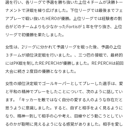
選を行い、各リーグで予選を勝ち抜いた上位４チームが決勝トー
ナメントで決戦を繰り広げました。下位リーグでは最後までフェ
アプレーで戦い抜いたHEROが優勝。上位リーグでは経験者の割
合がどのチームよりも少なかったFortisが１年を守り抜き、上位
リーグで初優勝を果たしました。
女性は、2リーグに分かれて予選リーグを戦った後、予選の上位
３チームが順位決定戦を行いました。、三つ巴の接戦で、最終的
にはPK戦を制したRE:PERCHが優勝しました。RE:PERCHは前回
大会に続き２度目の優勝となりました。
女性の順位決定戦でゴールキーパーとしてプレーした選手は、愛
と平和の精神でプレーをしたことについて、次のように話してい
ます。「キッカーを敵ではなく自分の愛する人のような存在だと
思うように意識しました。すると、自ずと相手をよく見るように
なり、精神一到して相手の心や考え、目線やどう動こうとしてい
るのかが聡明に見えるようになる感覚がありました。相手を愛し