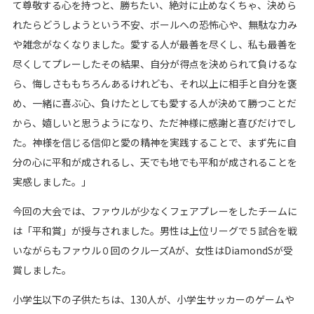
て尊敬する心を持つと、勝ちたい、絶対に止めなくちゃ、決めら
れたらどうしようという不安、ボールへの恐怖心や、無駄な力み
や雑念がなくなりました。愛する人が最善を尽くし、私も最善を
尽くしてプレーしたその結果、自分が得点を決められて負けるな
ら、悔しさももちろんあるけれども、それ以上に相手と自分を褒
め、一緒に喜ぶ心、負けたとしても愛する人が決めて勝つことだ
から、嬉しいと思うようになり、ただ神様に感謝と喜びだけでし
た。神様を信じる信仰と愛の精神を実践することで、まず先に自
分の心に平和が成されるし、天でも地でも平和が成されることを
実感しました。」
今回の大会では、ファウルが少なくフェアプレーをしたチームに
は「平和賞」が授与されました。男性は上位リーグで５試合を戦
いながらもファウル０回のクルーズAが、女性はDiamondSが受
賞しました。
小学生以下の子供たちは、130人が、小学生サッカーのゲームや