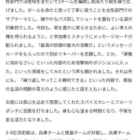
性部門では地域をまたいで3チームを編成し総当たり戦を繰り広
げました。ボールを命だと思って丁寧に扱うことを女性部門での
サブテーマとし、細やかなパス回しでシュートを重ねている姿が
印象的でした。今回も、実を豊かに実らせるために、よい考えの
種を得られるように、と参加者とスタッフにメッセージカードが
配られました。「最高の防御が最大の攻撃だ」というメッセージ
カードをもらったので初めてキーパーを志願した、とか、「果敢
に攻めなさい」といった内容のため攻撃側のポジションに入っ
た、といった実践をしてみたという声も聞かれました。それ以外
にも、「繰り返しやってこそ勝利できる」といった内容で、普段
の生活の問題の答えのように感じたと話す人もいました。
お昼には真心を込めて用意してくれたスパイスカレーとフルーツ
ポンチに舌鼓を打ちました。身も心も温まる時間となり、午後を
走る活力となりました。
3-4位決定戦は、兵庫チームと徳島チームが対戦し、兵庫チーム