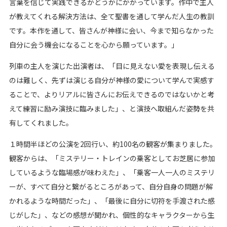
言葉を信じて実践できるかどうかにかかっています。作中で主人
が教えてくれる解決方法は、全て聖書を通して学んだ人生の教訓
です。本作を通して、皆さんが神様に会い、今まで知らなかった
自分に会う機会になることを心から願っています。」
列車の主人を演じた出演者は、「目に見えない愛を表現し伝える
のは難しく、先ずは演じる自分が神様の愛について学んで実感す
ることで、よりリアルに皆さんにお伝えできるのではないかと考
えて練習に励み演技に臨みました」、と演技へ取組んだ姿勢を共
有してくれました。
１時間半ほどの公演を2回行い、約100名の観客が集まりました。
観客からは、「ミステリー・トレインの乗客としてお芝居に参加
しているような臨場感が味わえた」、「乗客一人一人のミステリ
ーが、すべて自分と繋がるところがあって、自分自身の問題が解
かれるような時間だった」、「最後に自分に切符を手渡された感
じがした」、などの感想が聞かれ、個性的なキャラクターから生