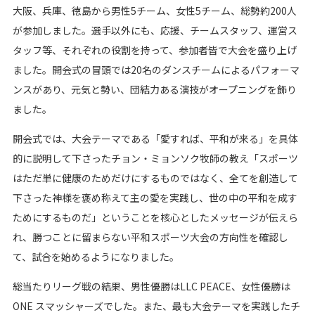
大阪、兵庫、徳島から男性5チーム、女性5チーム、総勢約200人
が参加しました。選手以外にも、応援、チームスタッフ、運営ス
タッフ等、それぞれの役割を持って、参加者皆で大会を盛り上げ
ました。開会式の冒頭では20名のダンスチームによるパフォーマ
ンスがあり、元気と勢い、団結力ある演技がオープニングを飾り
ました。
開会式では、大会テーマである「愛すれば、平和が来る」を具体
的に説明して下さったチョン・ミョンソク牧師の教え「スポーツ
はただ単に健康のためだけにするものではなく、全てを創造して
下さった神様を褒め称えて主の愛を実践し、世の中の平和を成す
ためにするものだ」ということを核心としたメッセージが伝えら
れ、勝つことに留まらない平和スポーツ大会の方向性を確認し
て、試合を始めるようになりました。
総当たりリーグ戦の結果、男性優勝はLLC PEACE、女性優勝は
ONE スマッシャーズでした。また、最も大会テーマを実践したチ