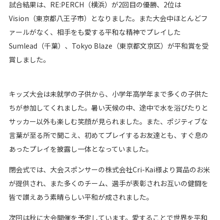
試合結果は、RE:PERCH（横浜）が2回目の優勝、2位は
Vision（東京都八王子市）となりました。また大会中ほとんどフ
ァールがなく、相手をも愛する平和な精神でプレイした
Sumlead（千葉）、Tokyo Blaze（東京都文京区）が平和賞を受
賞しました。
キッズ大会は未就学の子供から、小学年高学年まで多くの子供た
ちが参加してくれました。暑い天候の中、途中で水を浴びたりと
サッカー以外も楽しむ笑顔が見られました。また、ポジティブな
言葉が至る所で聞こえ、初めてプレイするお友達とも、すぐ息の
あったプレイを披露し一体となっていました。
閉会式では、大会スポンサーの株式会社Cri-Kai様より賞品のお米
が提供され、また多くのチーム、選手が表彰されお互いの健闘を
皆で讃えあう素晴らしい平和が成されました。
次回は秋に大会開催を予定しています。愛することで世界を平和