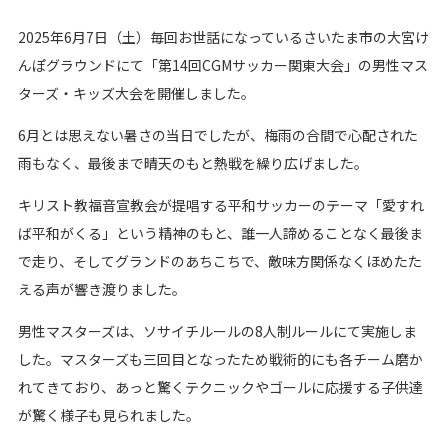
2025年6月7日（土）毎回お世話になっているさいたま市の大宮け
んぽグラウンドにて「第14回CGMサッカー関東大会」の男性マス
ターズ・キッズ大会を開催しました。
6月とは思えない暑さの当日でしたが、梅雨の合間で心配された
雨もなく、最後まで晴天のもと熱戦を繰り広げました。
キリスト教福音宣教会が提唱する平和サッカーのテーマ「愛すれ
ば平和がくる」という精神のもと、誰一人諦めることなく最後ま
で走り、そしてグランドのあちこちで、敵味方関係なくほめたた
える声が響き渡りました。
男性マスターズは、ソサイチルールの8人制ルールにて実施しま
した。マスターズも三回目となったため戦術的にも各チーム磨か
れてきており、あっと驚くテクニックやゴールに応援する子供達
が驚く様子も見られました。