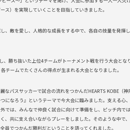
ンピース〜」というテーマを掲げ、大会に参加する一人一人欠
ピース）を実現していくことを目指していきました。
認し、敵を愛し、人格的な成長をする中で、各自の技量を発揮
施し、勝ち抜いた上位4チームがトーナメント戦を行う大会とな
、各チームでたくさんの得点が生まれる大会となりました。
なパスサッカーで試合の流れをつかんだHEARTS KOBE（
一つになろう』というテーマで今大会に臨みました。支える心
チ外では、みんなで仲良く試合に向けて準備をし、ピッチ内で
なく、共に支え合いながらプレーをしました。そのような中で、
ム全員でつかんだ勝利だということを語ってくれました。